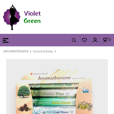
0
AROMATERAPIA
Vonné tyčinky