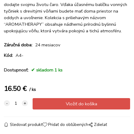
dodajte svojmu životu čaro. Vďaka úžasnému balíčku vonných
tyčiniek s drevitými vôňami budete mať doma priestor na
oddych a uvoľnenie. Kolekcia s priliehavým názvom
“AROMATHERAPY” obsahuje nádhernú prírodnú bylinnú
upokojujúcu vôňu, ktorá vytvára pokojnú a tichú atmosféru.
Záručná doba:
24 mesiacov
Kód:
A4-
Dostupnosť:
skladom 1 ks
16.50
€
ks
Sledovať produkt
Pridať do obľúbených
Zdielať