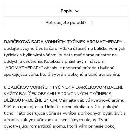
Popis
Potrebujete poradiť?
DARČEKOVÁ SADA VONNÝCH TYČINIEK AROMATHERAPY
-
dodajte svojmu životu čaro. Vďaka úžasnému balíčku vonných
tyčiniek s bylinnými vôňami budete mať doma priestor na
oddych a uvoľnenie. Kolekcia s priliehavým názvom
“AROMATHERAPY” obsahuje nádhernú prírodnú bylinnú
upokojujúcu vôňu, ktorá vytvára pokojnú a tichú atmosféru.
6 BALÍČKOV VONNÝCH TYČINIEK V DARČEKOVOM BALENÍ.
KAŽDÝ BALÍČEK OBSAHUJE 20 VONNÝCH TYČINIEK S
DĹŽKOU PRIBLIŽNE 24 CM. Vnímajte vábivú kvetinovú arómu .
Stíšte a upokojte sa. Uniknite ruchu okolia a zažite pokojné
ticho. Táto očarujúca vôňa sa vyrába z prírodných bylín, živíc s
afrodiziakálnymi účinkami a esenciálnych olejov. Tvorí
dlhotrvajúcu romantickú arómu, ktorá vám prinesie pokoj.