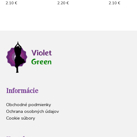
Angel Guide"
"KundalinyYoga
2.10 €
2.20 €
2.10 €
ženská energia
Informácie
Obchodné podmienky
Ochrana osobných údajov
Cookie súbory