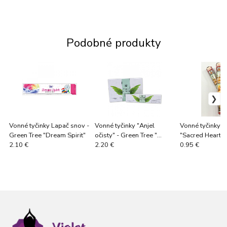
Podobné produkty
Vonné tyčinky Lapač snov -
Vonné tyčinky "Anjel
Vonné tyčinky 
Green Tree "Dream Spirit"
očisty" - Green Tree "
"Sacred Heart o
Angel Cleansing"
2.10 €
2.20 €
0.95 €