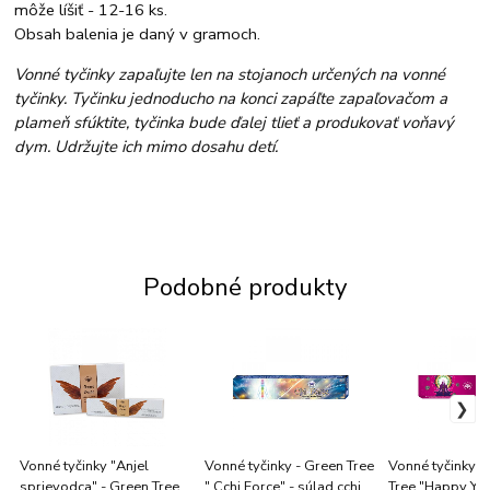
môže líšiť - 12-16 ks.
Obsah balenia je daný v gramoch.
Vonné tyčinky zapaľujte len na stojanoch určených na vonné
tyčinky. Tyčinku jednoducho na konci zapáľte zapaľovačom a
plameň sfúktite, tyčinka bude ďalej tlieť a produkovať voňavý
dym. Udržujte ich mimo dosahu detí.
Podobné produkty
Vonné tyčinky "Anjel
Vonné tyčinky - Green Tree
Vonné tyčinky J
sprievodca" - Green Tree "
" Cchi Force" - súlad cchi a
Tree "Happy Yo