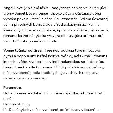
Angel Love
(Anjelská láska). Nadýchnite sa vábivej a utišujúcej
arómy
Angel Love Incense
. Upokojujúca a očisťujúca vôňa
vytvára pokojnú, tichú a očarujúcu atmosféru. Vďaka úchvatnej
vôni z prírodných bylín, živíc s afrodiziakálnymi účinkami a
esenciálnych olejov sa uvoľníte, upokojíte a stíšíte. Táto krásne
romantická vonná tyčinka vytvára dlhotrvajúcu arómu,ktorá
vám do života prinesie novú silu.
Vonné tyčinky od Green Tree
neprodukujú také množstvo
dymu a popola ako bežné indické tyčinky, avšak majú rovnakú
intenzitu vôňe. Vyrábajú sa v Indii, holandskou spoločnosťou
Green Tree Candle Company.
100% prírodné vonné tyčinky,
ručne vyrobené podľa tradičných ajurvédskych receptov,
netestované na zvieratách
Parametre:
Doba horenia je vďaka ich mimoriadnej dĺžke približne 30-45
minút.
Hmotnosť: 15 g
Keďže sú tyčinky ručne vyrábané, počet kusov v balení sa