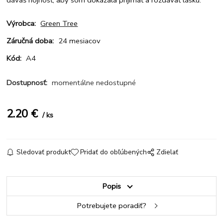
dávaš hojnosť, aby som dokázala prijímať a rozdávať lásku.
Výrobca:
Green Tree
Záručná doba:
24 mesiacov
Kód:
A4
Dostupnosť:
momentálne nedostupné
2.20
€
ks
Sledovať produkt
Pridať do obľúbených
Zdielať
Popis
Potrebujete poradiť?