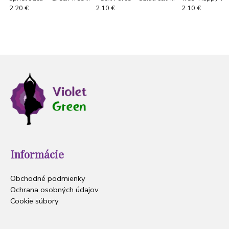
Angel Guide"
spirituality
2.20 €
2.10 €
2.10 €
Informácie
Obchodné podmienky
Ochrana osobných údajov
Cookie súbory