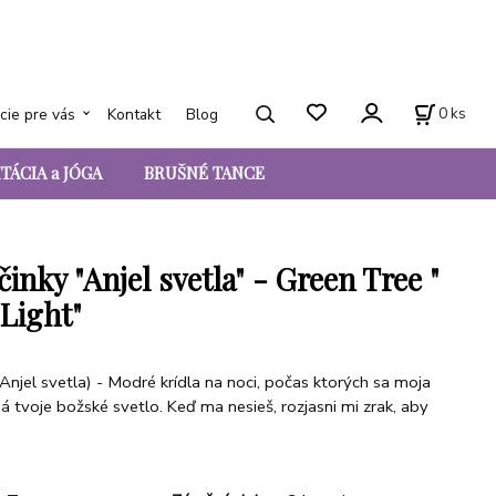
0
ks
cie pre vás
Kontakt
Blog
TÁCIA a JÓGA
BRUŠNÉ TANCE
inky "Anjel svetla" - Green Tree "
 Light"
(Anjel svetla) - Modré krídla na noci, počas ktorých sa moja
á tvoje božské svetlo. Keď ma nesieš, rozjasni mi zrak, aby