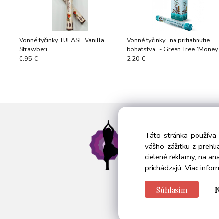
Vonné tyčinky TULASI "Vanilla
Vonné tyčinky "na pritiahnutie
Strawberi"
bohatstva" - Green Tree "Money
Drawing"
0.95 €
2.20 €
In
Táto stránka používa 
vášho zážitku z prehl
Obc
cielené reklamy, na an
Ochr
prichádzajú.
Viac infor
Cook
Súhlasím
N