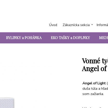
Úvod
Zákaznícka sekcia
Informá
BYLINKY a POHÁNKA
EKO TAŠKY a DOPLNKY
MEDI
Vonné tyč
Angel of
Angel of Light
duša túla a hľad
som zažiarila.