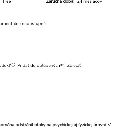
 Tree
Záručná doba:
24 mesiacov
omentálne nedostupné
odukt
Pridať do obľúbených
Zdielať
omáha odstrániť bloky na psychickej aj fyzickej úrovni.
V