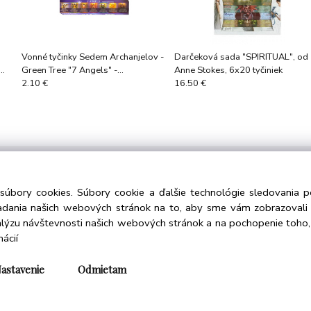
Vonné tyčinky Sedem Archanjelov -
Darčeková sada "SPIRITUAL", od
Green Tree "7 Angels" -
Anne Stokes, 6x20 tyčiniek
podporujúce
2.10 €
16.50 €
formácie
Kontakt
súbory cookies. Súbory cookie a ďalšie technológie sledovania 
iadania našich webových stránok na to, aby sme vám zobrazoval
hodné podmienky
Violet Green s.r.o.
alýzu návštevnosti našich webových stránok a na pochopenie toho, 
ana osobných údajov
Horská 9, 831 52 Bratislava
mácií
ie súbory
Tel: +421 948 920 361
Email: info@violetgreen.sk
astavenie
Odmietam