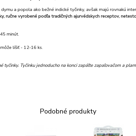
ymu a popola ako bežné indické tyčinky, avšak majú rovnakú intenz
y, ručne vyrobené podľa tradičných ajurvédskych receptov, netest
-45 minút.
môže líšiť - 12-16 ks.
é tyčinky. Tyčinku jednoducho na konci zapáľte zapaľovačom a plameň
Podobné produkty