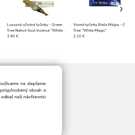
Luxusné očistné tyčinky - Green
Vonné tyčinky Biela Mágia - Green
Tree Native Soul Incense "White
Tree "White Magic"
Sage" (šalvia)
3.90 €
2.10 €
Nasledujte nás
používame na zlepšenie
i prispôsobený obsah a
odkiaľ naši návštevníci