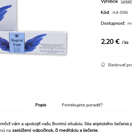
Výrobca:
Green
Kód:
A4-006
Dostupnosť:
m
2.20
€
ks
Sledovať pr
Popis
Potrebujete poradiť?
môcť vám a upokojiť vašu životnú situáciu. Sila anjelského liečenia p
dnú na
zaslúžený odpočinok, či meditáciu a liečenie.