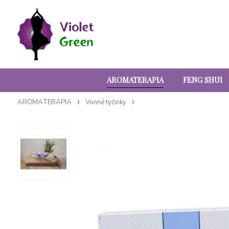
AROMATERAPIA
FENG SHUI
AROMATERAPIA
Vonné tyčinky