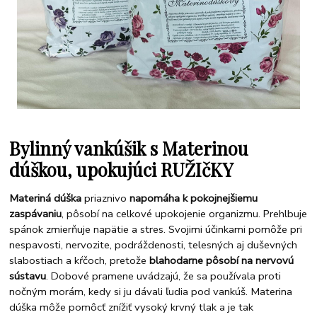
Bylinný vankúšik s Materinou
dúškou, upokujúci RUŽIčKY
Materiná dúška
priaznivo
napomáha k pokojnejšiemu
zaspávaniu
, pôsobí na celkové upokojenie organizmu. Prehlbuje
spánok zmierňuje napätie a stres. Svojimi účinkami pomôže pri
nespavosti, nervozite, podráždenosti, telesných aj duševných
slabostiach a kŕčoch, pretože
blahodarne pôsobí na nervovú
sústavu
. Dobové pramene uvádzajú, že sa používala proti
nočným morám, kedy si ju dávali ľudia pod vankúš. Materina
dúška môže pomôcť znížiť
vysoký krvný tlak
a je tak