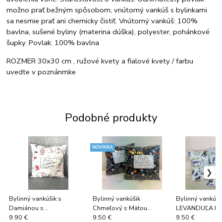
možno prať bežným spôsobom, vnútorný vankúš s bylinkami
sa nesmie prať ani chemicky čistiť. Vnútorný vankúš: 100%
bavlna, sušené byliny (materina dúška), polyester, pohánkové
šupky. Povlak: 100% bavlna
ROZMER 30x30 cm , ružové kvety a fialové kvety / farbu
uvedte v poznánmke
Podobné produkty
NOVINKA
Bylinný vankúšik s
Bylinný vankúšik
Bylinný vankúši
Damiánou s
Chmeľový s Mätou
LEVANDUĽA II
afrodziakálnymi účinkami
uvoľňujúci PIVKO
9.90 €
9.50 €
9.50 €