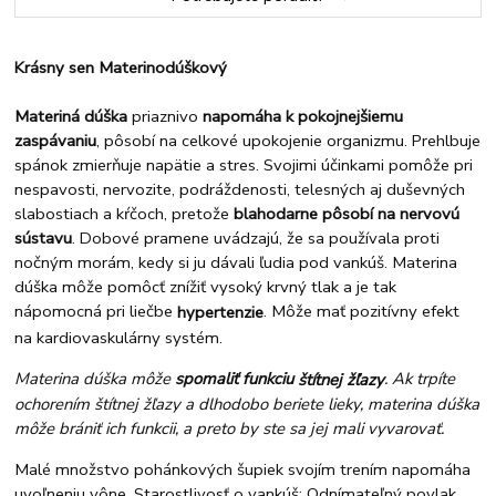
Krásny sen Materinodúškový
Materiná dúška
priaznivo
napomáha k pokojnejšiemu
zaspávaniu
, pôsobí na celkové upokojenie organizmu. Prehlbuje
spánok zmierňuje napätie a stres. Svojimi účinkami pomôže pri
nespavosti, nervozite, podráždenosti, telesných aj duševných
slabostiach a kŕčoch, pretože
blahodarne pôsobí na nervovú
sústavu
. Dobové pramene uvádzajú, že sa používala proti
nočným morám, kedy si ju dávali ľudia pod vankúš. Materina
dúška môže pomôcť znížiť
vysoký krvný tlak
a je tak
nápomocná pri liečbe
. Môže mať pozitívny efekt
hypertenzie
na kardiovaskulárny systém.
Materina dúška môže
spomaliť funkciu
. Ak trpíte
štítnej žľazy
ochorením štítnej žľazy a dlhodobo beriete lieky, materina dúška
môže brániť ich funkcii, a preto by ste sa jej mali vyvarovať.
Malé množstvo pohánkových šupiek svojím trením napomáha
uvoľneniu vône. Starostlivosť o vankúš: Odnímateľný povlak