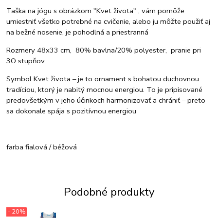
Taška na jógu s obrázkom "Kvet života" , vám pomôže
umiestniť všetko potrebné na cvičenie, alebo ju môžte použiť aj
na bežné nosenie, je pohodlná a priestranná
Rozmery 48x33 cm, 80% bavlna/20% polyester, pranie pri
3O stupňov
Symbol Kvet života – je to ornament s bohatou duchovnou
tradíciou, ktorý je nabitý mocnou energiou. To je pripisované
predovšetkým v jeho účinkoch harmonizovať a chrániť – preto
sa dokonale spája s pozitívnou energiou
farba fialová / béžová
Podobné produkty
- 20%