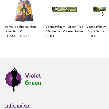
Dámske tielko na jógu
Vonné tyčinky - Green Tree
Vonné tyčinky -
"Kvet života"
"Divine Lama" - meditačné
"Agua Sagrados"
aury
21.20 €
26.50 €
2.10 €
2.10 €
Informácie