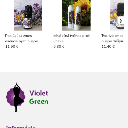
Posiľujúca zmes
Inhalačná tyčinka proti
Tvorivá zmes e
esenciálnych olejov
únave
olejov "Inšpirác
"Druhý dych" 10ml
11.90 €
6.30 €
11.40 €
Informácie