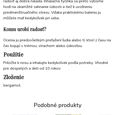
radosť aj dobrá nálada. Inhalačná tyčinka sa preto výborne
hodí na okamžité zahnanie úzkosti a tiež k uvoľneniu
predmenštruačného stresu. Vďaka praktickému baleniu ju
môžete mať kedykoľvek pri sebe.
Komu urobí radosť?
Ocenia ju predovšetkým preťažení ľudia alebo tí, ktorí z času na
čas bojujú s trémou, strachom alebo úzkosťou.
Použitie
Priložte k nosu a inhalujte kedykoľvek podľa potreby. Vhodné
pre dospelých a deti od 10 rokov.
Zloženie
bergamot.
Podobné produkty