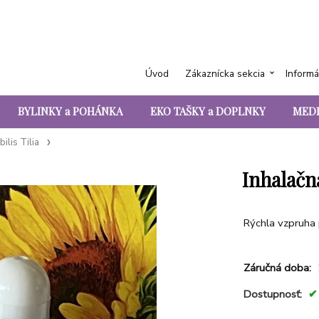
Úvod
Zákaznícka sekcia
Informá
BYLINKY a POHÁNKA
EKO TAŠKY a DOPLNKY
MEDI
ilis Tilia
Inhalačn
Rýchla vzpruha 
Záručná doba:
Dostupnosť: