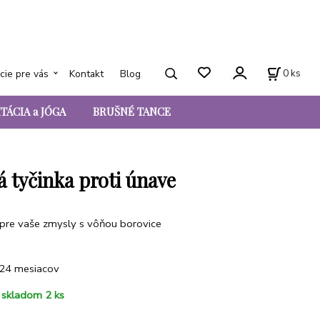
0
ks
cie pre vás
Kontakt
Blog
TÁCIA a JÓGA
BRUŠNÉ TANCE
á tyčinka proti únave
pre vaše zmysly s vôňou borovice
24 mesiacov
skladom 2 ks