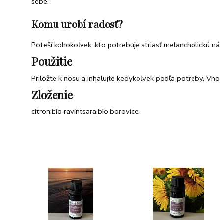
sebe.
Komu urobí radosť?
Poteší kohokoľvek, kto potrebuje striasť melancholickú ná
Použitie
Priložte k nosu a inhalujte kedykoľvek podľa potreby. Vh
Zloženie
citron;bio ravintsara;bio borovice.