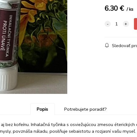
6.30
€
ks
Sledovať pr
Popis
Potrebujete poradiť?
j bez kofeínu. Inhalačná tyčinka s osviežujúcou zmesou éterických 
 zmysly, povznáša náladu, posilňuje sebaistotu a rozjasní vašu myse