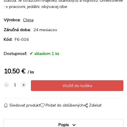
šťastia. Je strážcom majetku, blahobytu a hojnosti. Umiestnenie
: v pracovni, jedálni, obývacej izbe
Výrobca:
China
Záručná doba:
24 mesiacov
Kód:
F6-016
Dostupnosť:
skladom 1 ks
10.50
€
ks
Sledovať produkt
Pridať do obľúbených
Zdielať
Popis