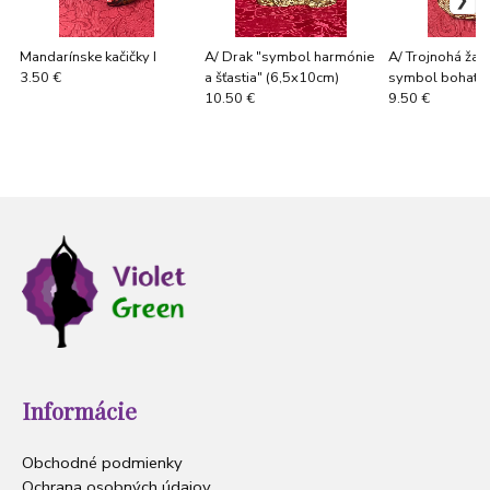
Mandarínske kačičky I
A/ Drak "symbol harmónie
A/ Trojnohá žab
a šťastia" (6,5x10cm)
symbol bohatst
3.50 €
šťastia" (10x6c
10.50 €
9.50 €
Informácie
Obchodné podmienky
Ochrana osobných údajov