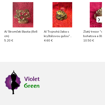
A/ Stromček šťastia (8x6
A/ Trojnohá žaba s
Zlatý trezor "s
cm)
kryštálovou guľou"
bohatsva a šťas
symbol bohatstva a
(10x6,5cm)
5.20 €
4.60 €
10.50 €
šťastia" (5x7cm)