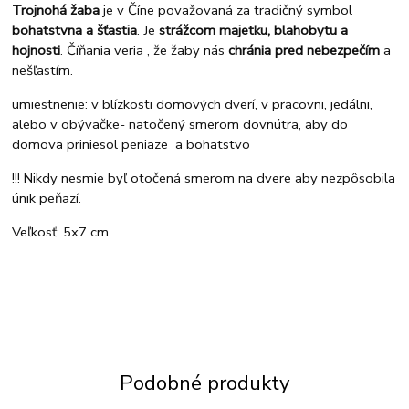
Trojnohá žaba
je v Číne považovaná za tradičný symbol
bohatstvna a šťastia
. Je
strážcom majetku, blahobytu a
hojnosti
. Číňania veria , že žaby nás
chránia pred nebezpečím
a
nešľastím.
umiestnenie: v blízkosti domových dverí, v pracovni, jedálni,
alebo v obývačke- natočený smerom dovnútra, aby do
domova priniesol peniaze a bohatstvo
!!! Nikdy nesmie byľ otočená smerom na dvere aby nezpôsobila
únik peňazí.
Veľkosť: 5x7 cm
Podobné produkty