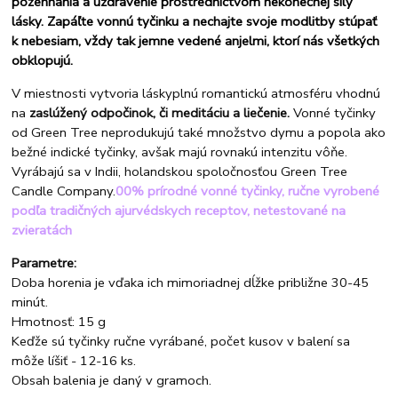
požehnania a uzdravenie prostredníctvom nekonečnej sily
lásky. Zapáľte vonnú tyčinku a nechajte svoje modlitby stúpať
k nebesiam, vždy tak jemne vedené anjelmi, ktorí nás všetkých
obklopujú.
V miestnosti vytvoria láskyplnú romantickú atmosféru vhodnú
na
zaslúžený odpočinok, či meditáciu a liečenie.
Vonné tyčinky
od Green Tree neprodukujú také množstvo dymu a popola ako
bežné indické tyčinky, avšak majú rovnakú intenzitu vôňe.
Vyrábajú sa v Indii, holandskou spoločnosťou Green Tree
Candle Company.
00% prírodné vonné tyčinky, ručne vyrobené
podľa tradičných ajurvédskych receptov, netestované na
zvieratách
Parametre:
Doba horenia je vďaka ich mimoriadnej dĺžke približne 30-45
minút.
Hmotnosť: 15 g
Keďže sú tyčinky ručne vyrábané, počet kusov v balení sa
môže líšiť - 12-16 ks.
Obsah balenia je daný v gramoch.