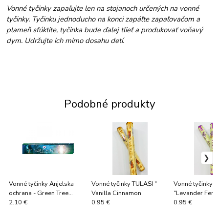
Vonné tyčinky zapaľujte len na stojanoch určených na vonné
tyčinky. Tyčinku jednoducho na konci zapáľte zapaľovačom a
plameň sfúktite, tyčinka bude ďalej tlieť a produkovať voňavý
dym. Udržujte ich mimo dosahu detí.
Podobné produkty
Vonné tyčinky Anjelska
Vonné tyčinky TULASI "
Vonné tyčinky 
ochrana - Green Tree
Vanilla Cinnamon"
"Levander Fenn
"Angel Protection"
2.10 €
0.95 €
0.95 €