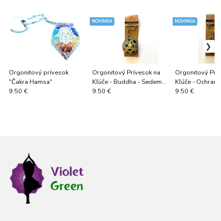
NOVINKA
NOVINKA
Orgonitový prívesok
Orgonitový Prívesok na
Orgonitový Prí
"Čakra Hamsa"
Kľúče - Buddha - Sedem
Kľúče - Ochran
Čakier
Turmalín
9.50 €
9.50 €
9.50 €