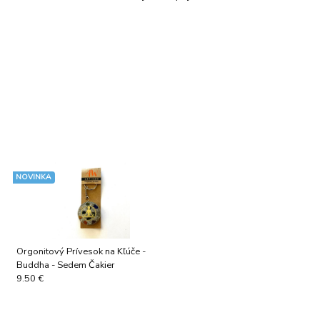
NOVINKA
Orgonitový Prívesok na Kľúče -
Buddha - Sedem Čakier
9.50 €