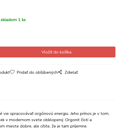
skladom 1 ks
odukt
Pridať do obľúbených
Zdielať
ré vie spracovávať orgónovú energiu. Jeho prínos je v tom,
vek v modernom svete obklopený. Orgonit čistí a
m mieste dobre, ale cítite, že je tam príjemne.