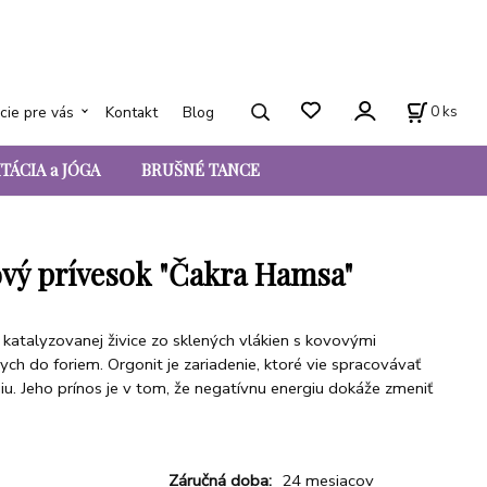
0
ks
cie pre vás
Kontakt
Blog
TÁCIA a JÓGA
BRUŠNÉ TANCE
vý prívesok "Čakra Hamsa"
 katalyzovanej živice zo sklených vlákien s kovovými
ych do foriem. Orgonit je zariadenie, ktoré vie spracovávať
u. Jeho prínos je v tom, že negatívnu energiu dokáže zmeniť
Záručná doba:
24 mesiacov