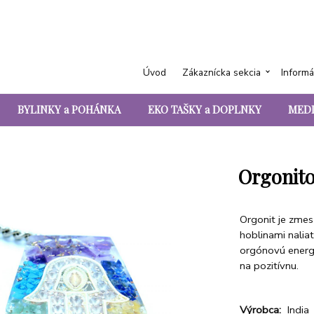
Úvod
Zákaznícka sekcia
Informá
BYLINKY a POHÁNKA
EKO TAŠKY a DOPLNKY
MEDI
Orgonito
Orgonit je zmes
hoblinami naliat
orgónovú energi
na pozitívnu.
Výrobca:
India