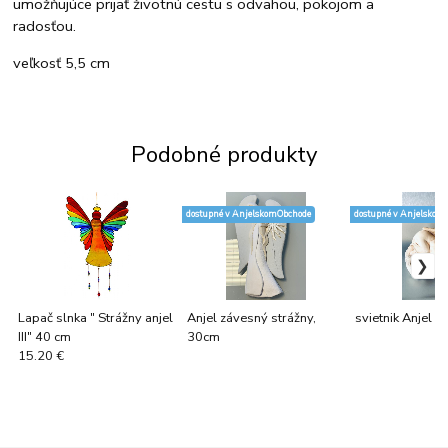
umožňujúce prijať životnú cestu s odvahou, pokojom a
radosťou.
veľkosť 5,5 cm
Podobné produkty
dostupné v AnjelskomObchode
dostupné v Anjelskom
Lapač slnka " Strážny anjel
Anjel závesný strážny,
svietnik Anjel IV
III" 40 cm
30cm
15.20 €