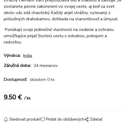
strážny Hematit vám prepožičiava silu a stabilitu a zaisťuje, že
zostanete pevne zakorenení vo svojej ceste, aj keď sa svet
okolo vás zdá chaotický. Každý anjel strážny, vytesaný z
príslušných drahokamov, dohliada na starostlivosť a úmysel.
Ponúkajú svoje jedinečné vlastnosti na vedenie a ochranu,
umožňujúce prijať životnú cestu s odvahou, pokojom a
radosťou.
Výrobca:
India
Záručná doba:
24 mesiacov
Dostupnosť:
skladom 0 ks
9.50
€
ks
Sledovať produkt
Pridať do obľúbených
Zdielať