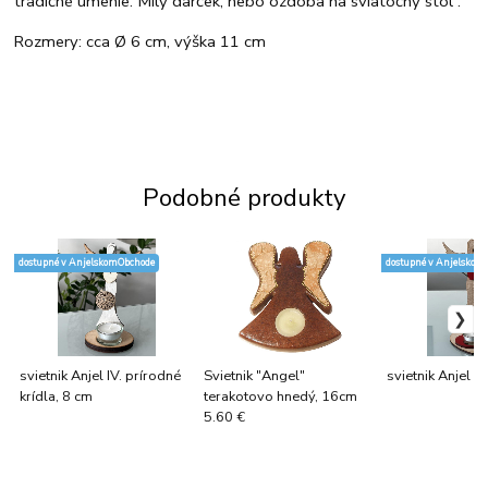
tradičné umenie. Milý darček, nebo ozdoba na sviatočný stôl .
Rozmery: cca Ø 6 cm, výška 11 cm
Podobné produkty
dostupné v AnjelskomObchode
dostupné v Anjelskom
svietnik Anjel IV. prírodné
Svietnik "Angel"
svietnik Anjel II
krídla, 8 cm
terakotovo hnedý, 16cm
5.60 €