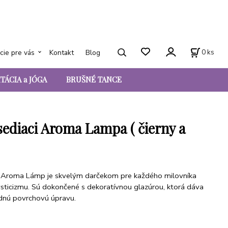
0
ks
cie pre vás
Kontakt
Blog
TÁCIA a JÓGA
BRUŠNÉ TANCE
ediaci Aroma Lampa ( čierny a
 Aroma Lámp je skvelým darčekom pre každého milovníka
ticizmu. Sú dokončené s dekoratívnou glazúrou, ktorá dáva
dnú povrchovú úpravu.