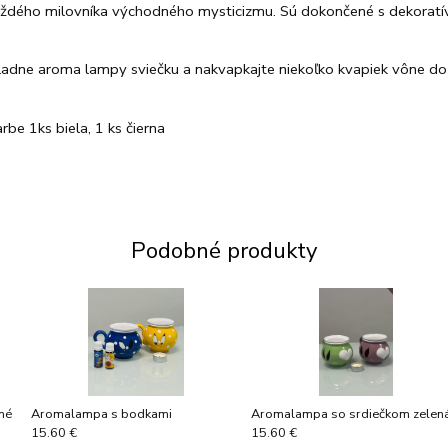
dého milovníka východného mysticizmu. Sú dokončené s dekoratív
ladne aroma lampy sviečku a nakvapkajte niekoľko kvapiek vône do 
rbe 1ks biela, 1 ks čierna
Podobné produkty
né
Aromalampa s bodkami
Aromalampa so srdiečkom zelen
15.60 €
15.60 €