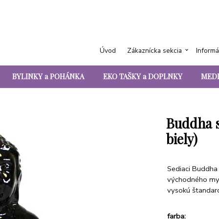
Úvod
Zákaznícka sekcia
Informá
BYLINKY a POHÁNKA
EKO TAŠKY a DOPLNKY
MEDI
Buddha s
biely)
Sediaci Buddha
východného mys
vysokú štandar
farba
: