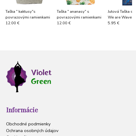
Taška " kaktusy"s
Taška " ananasy" s
Jutová Taška s 
povrazovými ramienkami
povrazovými ramienkami
We are Waves 
cm) Sivá, Modrá
12.00 €
12.00 €
5.95 €
Informácie
Obchodné podmienky
Ochrana osobných údajov