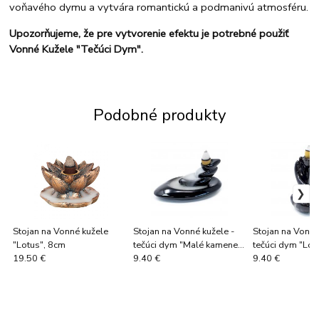
voňavého dymu a vytvára romantickú a podmanivú atmosféru.
Upozorňujeme, že pre vytvorenie efektu je potrebné použiť
Vonné Kužele "Tečúci Dym".
Podobné produkty
Stojan na Vonné kužele
Stojan na Vonné kužele -
Stojan na Vonné
"Lotus", 8cm
tečúci dym "Malé kamene",
tečúci dym "Lot
11cm
s rukou", 8cm
19.50 €
9.40 €
9.40 €