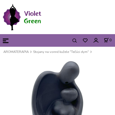
0
AROMATERAPIA
Stojany na vonné kužele "Tečúci dym"