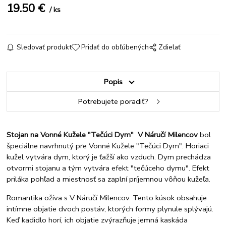
19.50
€
ks
Sledovať produkt
Pridať do obľúbených
Zdielať
Popis
Potrebujete poradiť?
Stojan na Vonné Kužele "Tečúci Dym" V Náručí Milencov
bol
špeciálne navrhnutý pre Vonné Kužele "Tečúci Dym". Horiaci
kužel vytvára dym, ktorý je ťažší ako vzduch. Dym prechádza
otvormi stojanu a tým vytvára efekt "tečúceho dymu". Efekt
priláka pohľad a miestnosť sa zaplní príjemnou vôňou kužeľa.
Romantika ožíva s V Náručí Milencov. Tento kúsok obsahuje
intímne objatie dvoch postáv, ktorých formy plynule splývajú.
Keď kadidlo horí, ich objatie zvýrazňuje jemná kaskáda