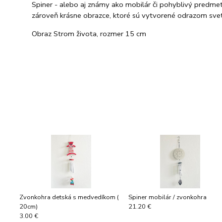
Spiner - alebo aj známy ako mobilár či pohyblivý predme
zároveň krásne obrazce, ktoré sú vytvorené odrazom svet
Obraz Strom života, rozmer 15 cm
Zvonkohra detská s medvedíkom (
Spiner mobilár / zvonkohra
20cm)
21.20 €
3.00 €