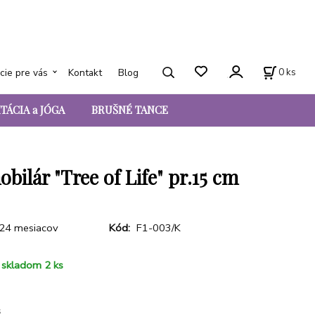
0
ks
cie pre vás
Kontakt
Blog
TÁCIA a JÓGA
BRUŠNÉ TANCE
bilár "Tree of Life" pr.15 cm
24 mesiacov
Kód:
F1-003/K
skladom 2 ks
s