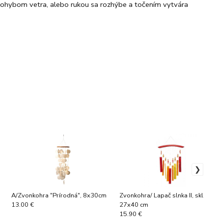
 pohybom vetra, alebo rukou sa rozhýbe a točením vytvára
A/Zvonkohra "Prírodná", 8x30cm
Zvonkohra/ Lapač slnka II, sklenen
27x40 cm
13.00 €
15.90 €