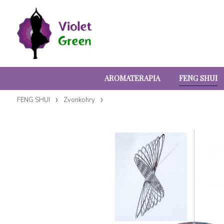
AROMATERAPIA
FENG SHUI
FENG SHUI
Zvonkohry