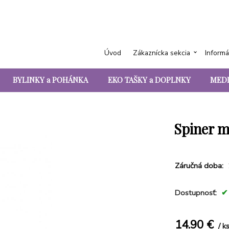
Úvod
Zákaznícka sekcia
Informá
BYLINKY a POHÁNKA
EKO TAŠKY a DOPLNKY
MEDI
Spiner mo
Záručná doba:
Dostupnosť:
14.90
€
k