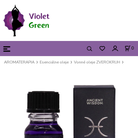
0
AROMATERAPIA
Esenciálne oleje
Vonné oleje ZVEROKRUH