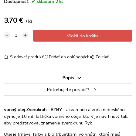
Dostupnosť:
skladom 2 ks
3.70
€
ks
Sledovať produkt
Pridať do obľúbených
Zdielať
Popis
Potrebujete poradiť?
vonný olej Zverokruh - RYBY
- akvamarín a vôňa nebeského
dymu je 10 ml fľaštička vonného oleja, ktorý je navrhnutý tak,
aby predstavoval znamenie zverokruhu Rýb.
Olej je tmavej farby s bio trblietkami vo vnútri, ktoré majú