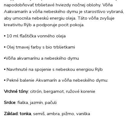
napodobňovať trblietavé hviezdy nočnej oblohy. Vôňa
Aakvamarín a vôňa nebeského dymu je starostlivo vybraná,
aby umocnila nebeskú energiu oleja. Táto vôňa zvyšuje
kreativitu Rýb a podporuje pocit pokoja.
▪️ 10 ml fľaštička vonného oleja
▪️ Olej tmavej farby s bio trblietkami
▪️Vôňa akvamarínu a nebeského dymu
▪️ Navrhnuté na spojenie s nebeskou energiou Rýb
▪️ Pekné balenie Akvamarín a vôňa nebeského dymu:
Vrchné tóny
: citrón, bergamot, ružové korenie
Srdce
: fialka, jazmín, pačuli
Základ: tonka
, semiš, ambra, pižmo, vanilka