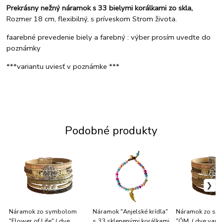
Prekrásny nežný náramok s 33 bielymi korálkami zo skla,
Rozmer 18 cm, flexibilný, s príveskom Strom života.
faarebné prevedenie biely a farebný : výber prosím uvedte do
poznámky
***variantu uviesť v poznámke ***
Podobné produkty
Náramok zo symbolom
Náramok "Anjelské krídla"
Náramok zo s
"Flower of Life",( dve
s 33 sklenenými korálkami
"ÓM, ( dve varia