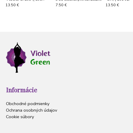
varianty), imitácia kože
imitácia kože
13.50 €
7.50 €
13.50 €
Informácie
Obchodné podmienky
Ochrana osobných údajov
Cookie súbory