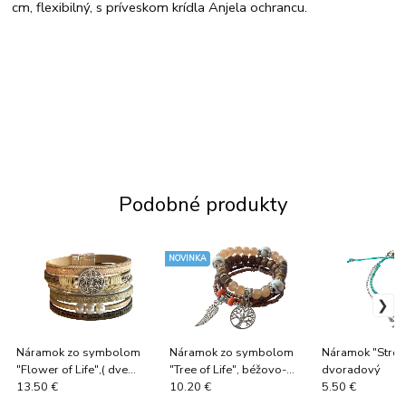
cm, flexibilný, s príveskom krídla Anjela ochrancu.
Podobné produkty
NOVINKA
Náramok zo symbolom
Náramok zo symbolom
Náramok "Strom
"Flower of Life",( dve
"Tree of Life", béžovo-
dvoradový
varianty), imitácia kože
hnedý, korálkový
13.50 €
10.20 €
5.50 €