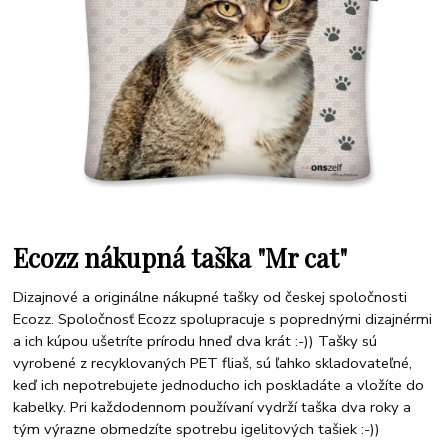
Ecozz nákupná taška "Mr cat"
Dizajnové a originálne nákupné tašky od českej spoločnosti
Ecozz. Spoločnosť Ecozz spolupracuje s poprednými dizajnérmi
a ich kúpou ušetríte prírodu hneď dva krát :-)) Tašky sú
vyrobené z recyklovaných PET fliaš, sú ľahko skladovateľné,
keď ich nepotrebujete jednoducho ich poskladáte a vložíte do
kabelky. Pri každodennom používaní vydrží taška dva roky a
tým výrazne obmedzíte spotrebu igelitových tašiek :-))