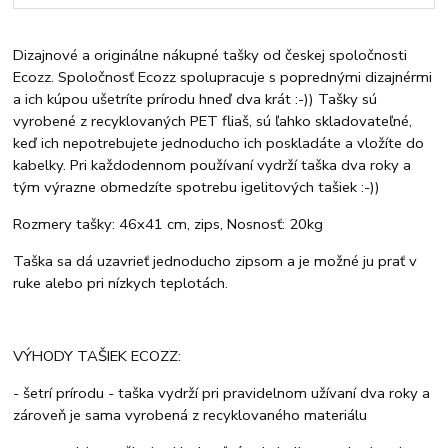
Dizajnové a originálne nákupné tašky od českej spoločnosti
Ecozz. Spoločnosť Ecozz spolupracuje s poprednými dizajnérmi
a ich kúpou ušetríte prírodu hneď dva krát :-)) Tašky sú
vyrobené z recyklovaných PET fliaš, sú ľahko skladovateľné,
keď ich nepotrebujete jednoducho ich poskladáte a vložíte do
kabelky. Pri každodennom používaní vydrží taška dva roky a
tým výrazne obmedzíte spotrebu igelitových tašiek :-))
Rozmery tašky: 46x41 cm, zips, Nosnosť: 20kg
Taška sa dá uzavrieť jednoducho zipsom a je možné ju prať v
ruke alebo pri nízkych teplotách.
VÝHODY TAŠIEK ECOZZ:
- šetrí prírodu - taška vydrží pri pravidelnom užívaní dva roky a
zároveň je sama vyrobená z recyklovaného materiálu